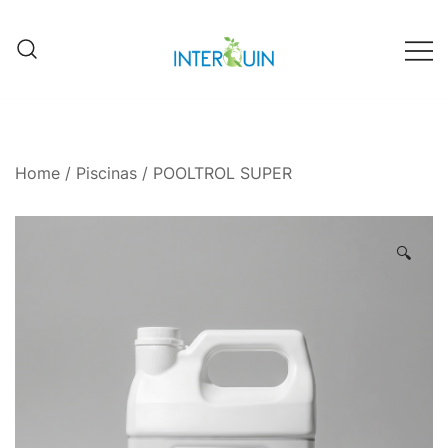
Fábrica Interquin de Grecia
Interquin
Home
/
Piscinas
/ POOLTROL SUPER
🔍