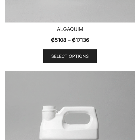
ALGAQUIM
₡
5108
–
₡
17136
SELECT OPTIONS