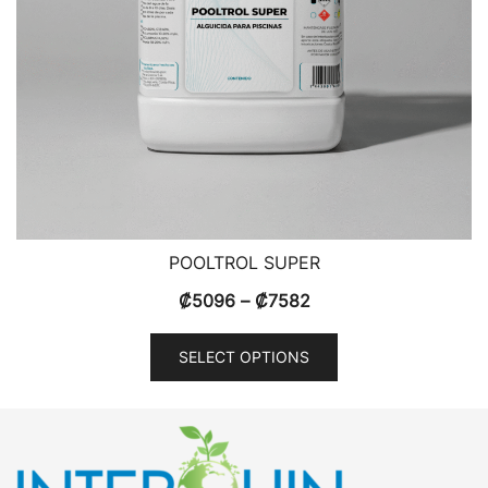
POOLTROL SUPER
₡
5096
–
₡
7582
SELECT OPTIONS