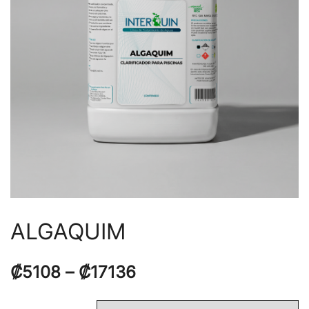
ALGAQUIM
₡
5108
–
₡
17136