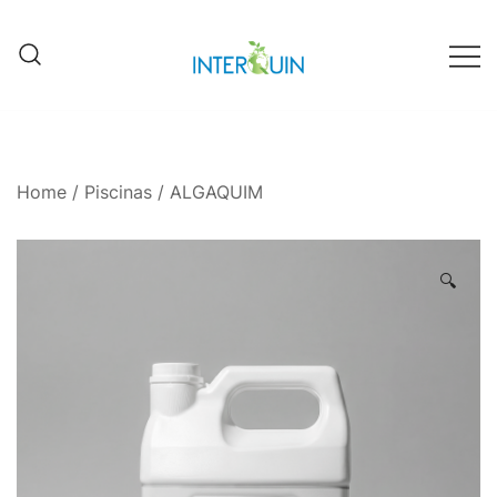
Fábrica Interquin de Grecia
Interquin
Home
/
Piscinas
/ ALGAQUIM
🔍