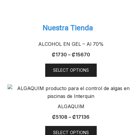
Nuestra Tienda
ALCOHOL EN GEL – Al 70%
₡
1730
–
₡
15670
SELECT OPTIONS
ALGAQUIM
₡
5108
–
₡
17136
SELECT OPTIONS