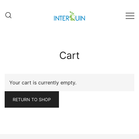
Fábrica Interquin de Grecia
Interquin
Cart
Your cart is currently empty.
RETURN TO SHOP