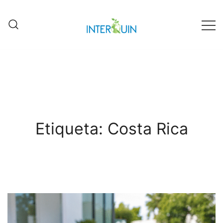
Fábrica Interquin de Grecia
Interquin
Etiqueta:
Costa Rica