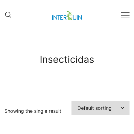
Fábrica Interquin de Grecia
Interquin
Insecticidas
Showing the single result