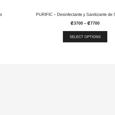
s
PURIFIC – Desinfectante y Sanitizante de 
₡
3700
–
₡
7700
SELECT OPTIONS